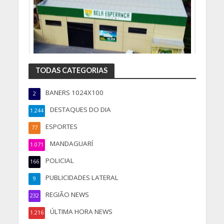
TODAS CATEGORIAS
BANERS 1024X100
2
DESTAQUES DO DIA
1.244
ESPORTES
77
MANDAGUARÍ
1.071
POLICIAL
166
PUBLICIDADES LATERAL
9
REGIÃO NEWS
232
ÚLTIMA HORA NEWS
1.216