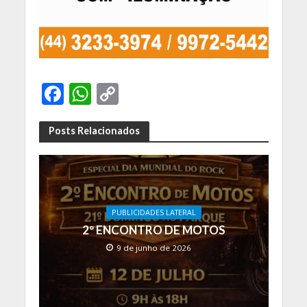
F
W
C
ac
h
o
e
at
p
Posts Relacionados
b
s
y
o
A
Li
o
p
n
PUBLICIDADES LATERAL
k
p
k
2º ENCONTRO DE MOTOS
9 de junho de 2026