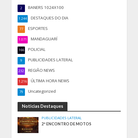
BANERS 1024X100
2
DESTAQUES DO DIA
1.244
ESPORTES
77
MANDAGUARÍ
1.071
POLICIAL
166
PUBLICIDADES LATERAL
9
REGIÃO NEWS
232
ÚLTIMA HORA NEWS
1.216
Uncategorized
79
Noticias Destaques
PUBLICIDADES LATERAL
2º ENCONTRO DE MOTOS