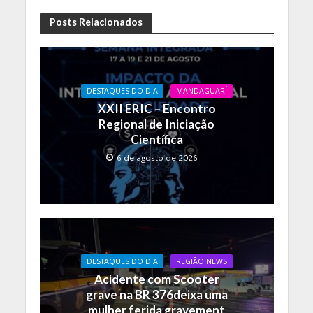
ac
h
o
e
at
p
Posts Relacionados
b
s
y
o
A
Li
o
p
n
DESTAQUES DO DIA
MANDAGUARÍ
XXII ERIC – Encontro
k
p
k
Regional de Iniciação
Científica
6 de agosto de 2026
DESTAQUES DO DIA
REGIÃO NEWS
Acidente com Scooter
grave na BR 376deixa uma
mulher ferida gravement