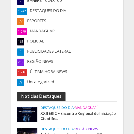
BANERS 1024X100
2
DESTAQUES DO DIA
1.242
ESPORTES
77
MANDAGUARÍ
1.070
POLICIAL
165
PUBLICIDADES LATERAL
9
REGIÃO NEWS
232
ÚLTIMA HORA NEWS
1.216
Uncategorized
79
Noticias Destaques
DESTAQUES DO DIA
•
MANDAGUARÍ
XXII ERIC – Encontro Regional de Iniciação
Científica
DESTAQUES DO DIA
•
REGIÃO NEWS