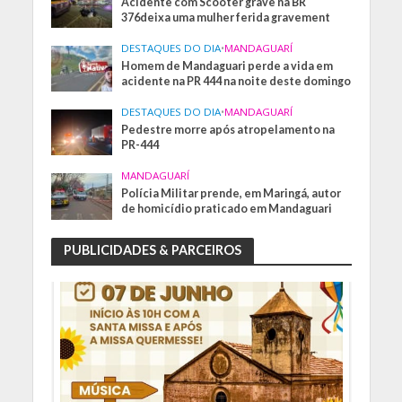
Acidente com Scooter grave na BR
376deixa uma mulher ferida gravement
DESTAQUES DO DIA
•
MANDAGUARÍ
Homem de Mandaguari perde a vida em
acidente na PR 444 na noite deste domingo
DESTAQUES DO DIA
•
MANDAGUARÍ
Pedestre morre após atropelamento na
PR-444
MANDAGUARÍ
Polícia Militar prende, em Maringá, autor
de homicídio praticado em Mandaguari
PUBLICIDADES & PARCEIROS