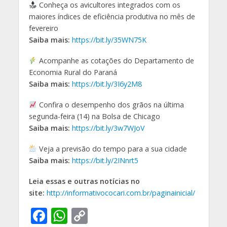
Conheça os avicultores integrados com os
maiores índices de eficiência produtiva no mês de
fevereiro
Saiba mais:
https://bit.ly/35WN75K
Acompanhe as cotações do Departamento de
Economia Rural do Paraná
Saiba mais:
https://bit.ly/3I6y2M8
Confira o desempenho dos grãos na última
segunda-feira (14) na Bolsa de Chicago
Saiba mais:
https://bit.ly/3w7WJoV
Veja a previsão do tempo para a sua cidade
Saiba mais:
https://bit.ly/2INnrt5
Leia essas e outras notícias no
site:
http://informativococari.com.br/paginainicial/
F
W
C