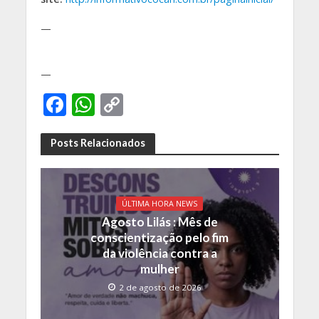
—
—
F
W
C
ac
h
o
e
at
p
Posts Relacionados
b
s
y
o
A
Li
ÚLTIMA HORA NEWS
o
p
n
Agosto Lilás : Mês de
k
p
k
conscientização pelo fim
da violência contra a
mulher
2 de agosto de 2026