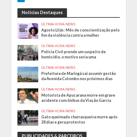
Noticias Destaques
ÚLTIMA HORA NEWS
Agosto Lilás : Mês de conscientização pelo
fim da violência contra a mulher
ÚLTIMA HORA NEWS
Polícia Civil prende um suspeito de
homicídio, o motivo seria uma
ÚLTIMA HORA NEWS
Prefeitura de Maringá vai assumir gestão
da Avenida Colombo nos próximos dias
ÚLTIMA HORA NEWS
Motorista de Apucarana morre em grave
acidente com ônibus da Viação Garcia
ÚLTIMA HORA NEWS
Gato queimado churrasqueira morre após
28 dias e gera protestos
PUBLICIDADES & PARCEIROS