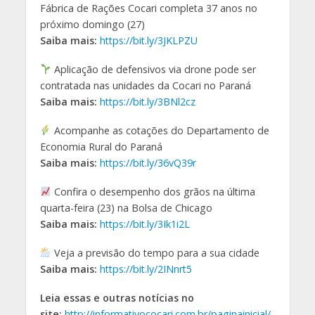
Fábrica de Rações Cocari completa 37 anos no
próximo domingo (27)
Saiba mais:
https://bit.ly/3JKLPZU
Aplicação de defensivos via drone pode ser
contratada nas unidades da Cocari no Paraná
Saiba mais:
https://bit.ly/3BNl2cz
Acompanhe as cotações do Departamento de
Economia Rural do Paraná
Saiba mais:
https://bit.ly/36vQ39r
Confira o desempenho dos grãos na última
quarta-feira (23) na Bolsa de Chicago
Saiba mais:
https://bit.ly/3Ik1i2L
Veja a previsão do tempo para a sua cidade
Saiba mais:
https://bit.ly/2INnrt5
Leia essas e outras notícias no
site:
http://informativococari.com.br/paginainicial/