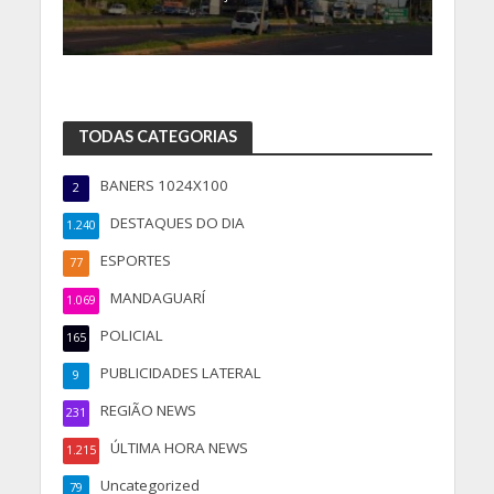
TODAS CATEGORIAS
BANERS 1024X100
2
DESTAQUES DO DIA
1.240
ESPORTES
77
MANDAGUARÍ
1.069
POLICIAL
165
PUBLICIDADES LATERAL
9
REGIÃO NEWS
231
ÚLTIMA HORA NEWS
1.215
Uncategorized
79