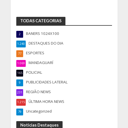
TODAS CATEGORIAS
BANERS 1024X100
2
DESTAQUES DO DIA
1.240
ESPORTES
77
MANDAGUARÍ
1.069
POLICIAL
165
PUBLICIDADES LATERAL
9
REGIÃO NEWS
231
ÚLTIMA HORA NEWS
1.215
Uncategorized
79
Noticias Destaques