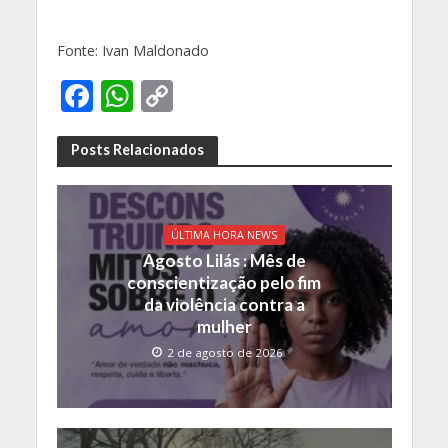
Fonte: Ivan Maldonado
F
W
C
ac
h
o
e
at
p
Posts Relacionados
b
s
y
o
A
Li
ÚLTIMA HORA NEWS
o
p
n
Agosto Lilás : Mês de
k
p
k
conscientização pelo fim
da violência contra a
mulher
2 de agosto de 2026