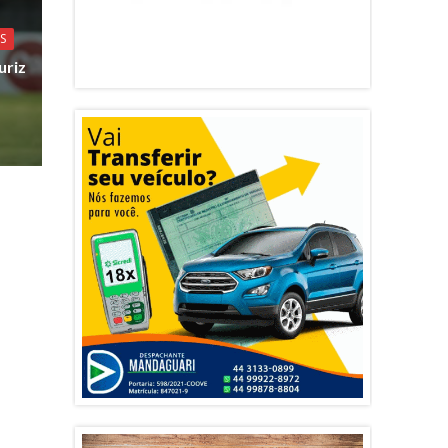
S
uriz