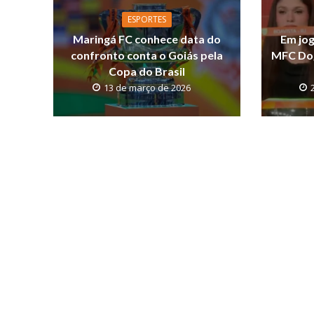
o
A
Li
o
p
n
ESPORTES
Maringá FC conhece data do
Em jog
k
p
k
confronto conta o Goiás pela
MFC Dog
Copa do Brasil
13 de março de 2026