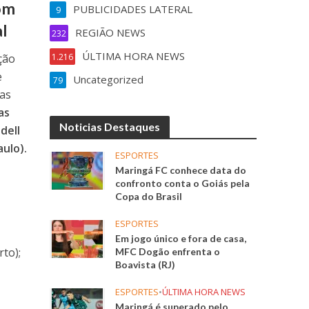
com
PUBLICIDADES LATERAL
9
al
REGIÃO NEWS
232
ÚLTIMA HORA NEWS
ção
1.216
e
Uncategorized
79
 as
as
Noticias Destaques
dell
aulo).
ESPORTES
Maringá FC conhece data do
confronto conta o Goiás pela
Copa do Brasil
ESPORTES
Em jogo único e fora de casa,
rto);
MFC Dogão enfrenta o
Boavista (RJ)
ESPORTES
•
ÚLTIMA HORA NEWS
Maringá é superado pelo