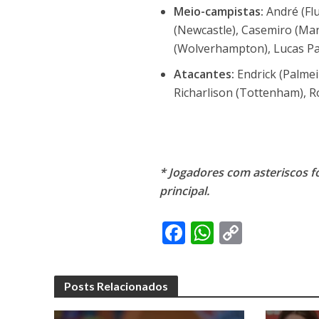
Meio-campistas:
André (Fl
(Newcastle), Casemiro (Man
(Wolverhampton), Lucas Pa
Atacantes:
Endrick (Palmei
Richarlison (Tottenham), Ro
* Jogadores com asteriscos f
principal.
F
W
C
ac
h
o
e
at
p
Posts Relacionados
b
s
y