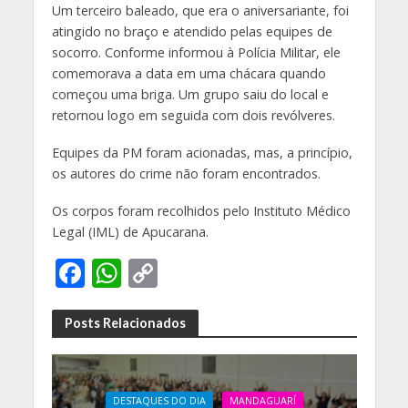
Um terceiro baleado, que era o aniversariante, foi
atingido no braço e atendido pelas equipes de
socorro. Conforme informou à Polícia Militar, ele
comemorava a data em uma chácara quando
começou uma briga. Um grupo saiu do local e
retornou logo em seguida com dois revólveres.
Equipes da PM foram acionadas, mas, a princípio,
os autores do crime não foram encontrados.
Os corpos foram recolhidos pelo Instituto Médico
Legal (IML) de Apucarana.
F
W
C
ac
h
o
e
at
p
Posts Relacionados
b
s
y
o
A
Li
DESTAQUES DO DIA
MANDAGUARÍ