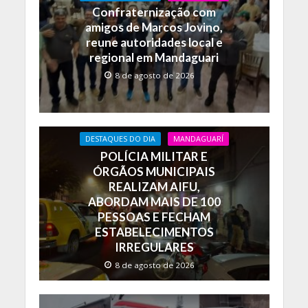
o
p
n
Confraternização com
k
p
k
amigos de Marcos Jovino,
reune autoridades local e
regional em Mandaguari
8 de agosto de 2026
DESTAQUES DO DIA
MANDAGUARÍ
POLÍCIA MILITAR E
ÓRGÃOS MUNICIPAIS
REALIZAM AIFU,
ABORDAM MAIS DE 100
PESSOAS E FECHAM
ESTABELECIMENTOS
IRREGULARES
8 de agosto de 2026