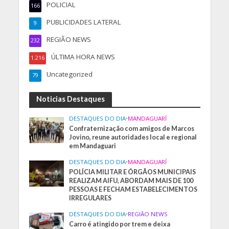
POLICIAL
166
PUBLICIDADES LATERAL
9
REGIÃO NEWS
232
ÚLTIMA HORA NEWS
1.216
Uncategorized
79
Noticias Destaques
DESTAQUES DO DIA
•
MANDAGUARÍ
Confraternização com amigos de Marcos
Jovino, reune autoridades local e regional
em Mandaguari
DESTAQUES DO DIA
•
MANDAGUARÍ
POLÍCIA MILITAR E ÓRGÃOS MUNICIPAIS
REALIZAM AIFU, ABORDAM MAIS DE 100
PESSOAS E FECHAM ESTABELECIMENTOS
IRREGULARES
DESTAQUES DO DIA
•
REGIÃO NEWS
Carro é atingido por trem e deixa