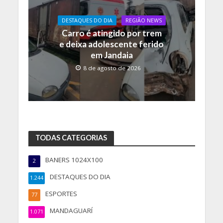
DESTAQUES DO DIA
REGIÃO NEWS
Carro é atingido por trem
e deixa adolescente ferido
em Jandaia
8 de agosto de 2026
TODAS CATEGORIAS
BANERS 1024X100
2
DESTAQUES DO DIA
1.244
ESPORTES
77
MANDAGUARÍ
1.071