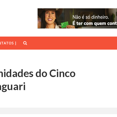
TATOS |
midades do Cinco
guari