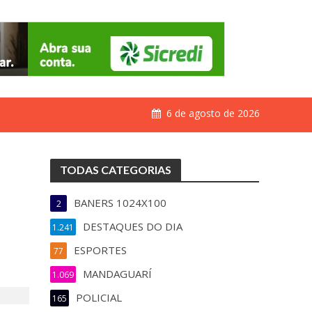
6 de agosto de 2026
TODAS CATEGORIAS
BANERS 1024X100
2
DESTAQUES DO DIA
1.241
ESPORTES
77
MANDAGUARÍ
1.069
POLICIAL
165