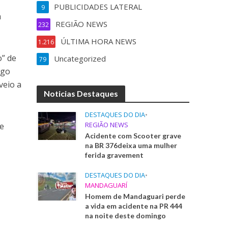
PUBLICIDADES LATERAL
9
a
REGIÃO NEWS
232
ÚLTIMA HORA NEWS
1.216
o” de
Uncategorized
79
ogo
veio a
Noticias Destaques
DESTAQUES DO DIA
•
REGIÃO NEWS
te
Acidente com Scooter grave
na BR 376deixa uma mulher
ferida gravement
DESTAQUES DO DIA
•
MANDAGUARÍ
Homem de Mandaguari perde
a vida em acidente na PR 444
na noite deste domingo