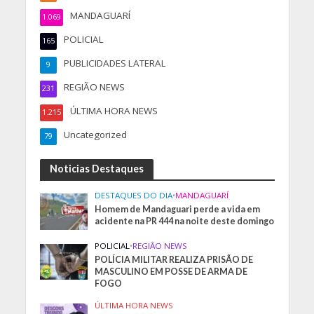
MANDAGUARÍ
1.069
POLICIAL
165
PUBLICIDADES LATERAL
9
REGIÃO NEWS
231
ÚLTIMA HORA NEWS
1.215
Uncategorized
79
Noticias Destaques
DESTAQUES DO DIA
•
MANDAGUARÍ
Homem de Mandaguari perde a vida em
acidente na PR 444 na noite deste domingo
POLICIAL
•
REGIÃO NEWS
POLÍCIA MILITAR REALIZA PRISÃO DE
MASCULINO EM POSSE DE ARMA DE
FOGO
ÚLTIMA HORA NEWS