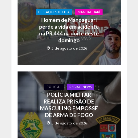
o
A
Li
DESTAQUES DO DIA
MANDAGUARÍ
o
p
n
Homem de Mandaguari
k
p
k
perde a vida em acidente
na PR 444 na noite deste
domingo
3 de agosto de 2026
POLICIAL
REGIÃO NEWS
POLÍCIA MILITAR
REALIZA PRISÃO DE
MASCULINO EM POSSE
DE ARMA DE FOGO
3 de agosto de 2026