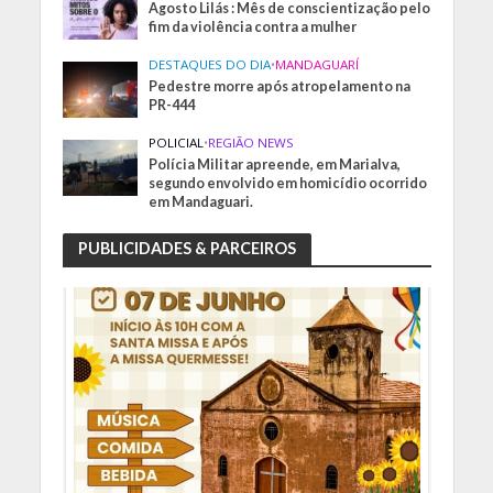
Agosto Lilás : Mês de conscientização pelo
fim da violência contra a mulher
DESTAQUES DO DIA
•
MANDAGUARÍ
Pedestre morre após atropelamento na
PR-444
POLICIAL
•
REGIÃO NEWS
Polícia Militar apreende, em Marialva,
segundo envolvido em homicídio ocorrido
em Mandaguari.
PUBLICIDADES & PARCEIROS