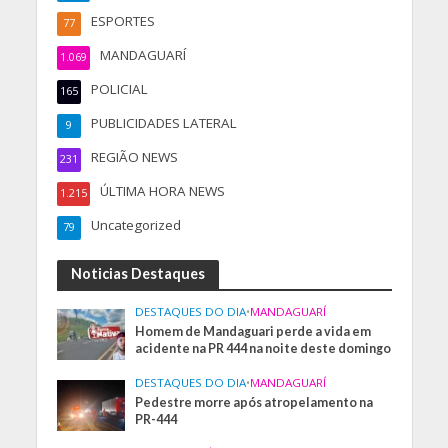
ESPORTES
77
MANDAGUARÍ
1.069
POLICIAL
165
PUBLICIDADES LATERAL
9
REGIÃO NEWS
231
ÚLTIMA HORA NEWS
1.215
Uncategorized
79
Noticias Destaques
DESTAQUES DO DIA
•
MANDAGUARÍ
Homem de Mandaguari perde a vida em
acidente na PR 444 na noite deste domingo
DESTAQUES DO DIA
•
MANDAGUARÍ
Pedestre morre após atropelamento na
PR-444