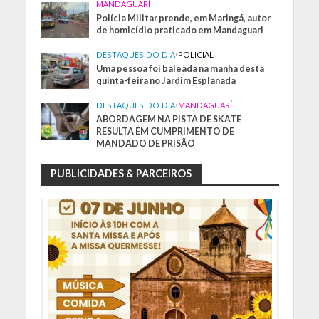
MANDAGUARÍ
Polícia Militar prende, em Maringá, autor
de homicídio praticado em Mandaguari
DESTAQUES DO DIA
•
POLICIAL
Uma pessoa foi baleada na manha desta
quinta-feira no Jardim Esplanada
DESTAQUES DO DIA
•
MANDAGUARÍ
ABORDAGEM NA PISTA DE SKATE
RESULTA EM CUMPRIMENTO DE
MANDADO DE PRISÃO
PUBLICIDADES & PARCEIROS