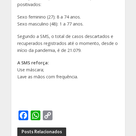
positivados:
Sexo feminino (27): 8 a 74 anos.
Sexo masculino (48): 1 a 77 anos.
Segundo a SMS, o total de casos descartados e
recuperados registrados até o momento, desde o
início da pandemia, é de 21.079.
A SMS reforça:
Use máscara;
Lave as mãos com frequência.
F
W
C
ac
h
o
e
at
p
Posts Relacionados