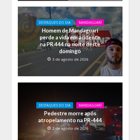
b
s
y
o
A
Li
DESTAQUES DO DIA
MANDAGUARÍ
o
p
n
Homem de Mandaguari
k
p
k
perde a vida em acidente
na PR 444 na noite deste
domingo
3 de agosto de 2026
DESTAQUES DO DIA
MANDAGUARÍ
Pedestre morre após
atropelamento na PR-444
2 de agosto de 2026