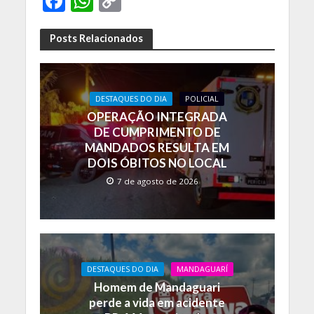
F
W
C
ac
h
o
e
at
p
Posts Relacionados
b
s
y
o
A
Li
DESTAQUES DO DIA
POLICIAL
o
p
n
OPERAÇÃO INTEGRADA
k
p
k
DE CUMPRIMENTO DE
MANDADOS RESULTA EM
DOIS ÓBITOS NO LOCAL
7 de agosto de 2026
DESTAQUES DO DIA
MANDAGUARÍ
Homem de Mandaguari
perde a vida em acidente