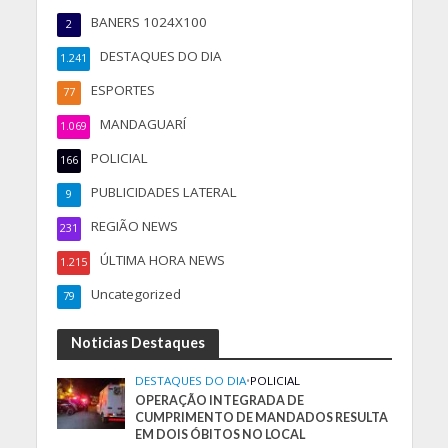
BANERS 1024X100
2
DESTAQUES DO DIA
1.241
ESPORTES
77
MANDAGUARÍ
1.069
POLICIAL
166
PUBLICIDADES LATERAL
9
REGIÃO NEWS
231
ÚLTIMA HORA NEWS
1.215
Uncategorized
79
Noticias Destaques
DESTAQUES DO DIA
•
POLICIAL
OPERAÇÃO INTEGRADA DE
CUMPRIMENTO DE MANDADOS RESULTA
EM DOIS ÓBITOS NO LOCAL