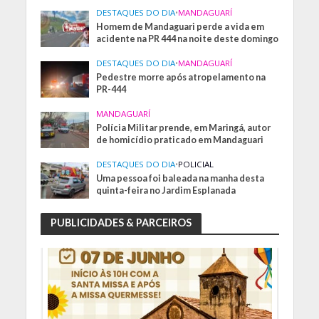
DESTAQUES DO DIA
•
MANDAGUARÍ
Homem de Mandaguari perde a vida em
acidente na PR 444 na noite deste domingo
DESTAQUES DO DIA
•
MANDAGUARÍ
Pedestre morre após atropelamento na
PR-444
MANDAGUARÍ
Polícia Militar prende, em Maringá, autor
de homicídio praticado em Mandaguari
DESTAQUES DO DIA
•
POLICIAL
Uma pessoa foi baleada na manha desta
quinta-feira no Jardim Esplanada
PUBLICIDADES & PARCEIROS