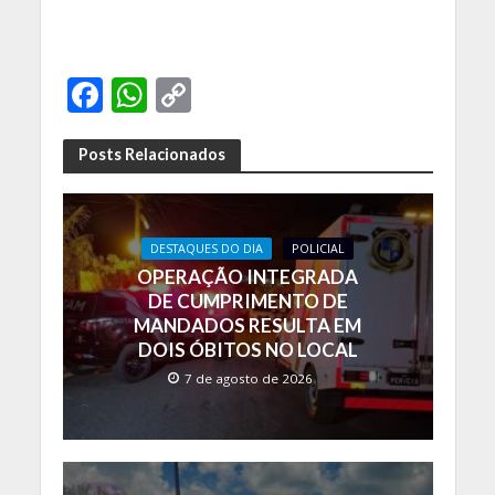
F
W
C
ac
h
o
e
at
p
Posts Relacionados
b
s
y
o
A
Li
DESTAQUES DO DIA
POLICIAL
o
p
n
OPERAÇÃO INTEGRADA
k
p
k
DE CUMPRIMENTO DE
MANDADOS RESULTA EM
DOIS ÓBITOS NO LOCAL
7 de agosto de 2026