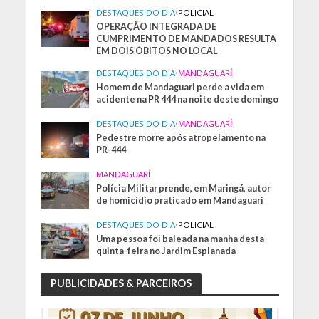
DESTAQUES DO DIA
•
POLICIAL
OPERAÇÃO INTEGRADA DE
CUMPRIMENTO DE MANDADOS RESULTA
EM DOIS ÓBITOS NO LOCAL
DESTAQUES DO DIA
•
MANDAGUARÍ
Homem de Mandaguari perde a vida em
acidente na PR 444 na noite deste domingo
DESTAQUES DO DIA
•
MANDAGUARÍ
Pedestre morre após atropelamento na
PR-444
MANDAGUARÍ
Polícia Militar prende, em Maringá, autor
de homicídio praticado em Mandaguari
DESTAQUES DO DIA
•
POLICIAL
Uma pessoa foi baleada na manha desta
quinta-feira no Jardim Esplanada
PUBLICIDADES & PARCEIROS