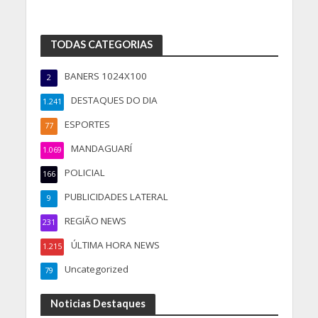
TODAS CATEGORIAS
BANERS 1024X100
2
DESTAQUES DO DIA
1.241
ESPORTES
77
MANDAGUARÍ
1.069
POLICIAL
166
PUBLICIDADES LATERAL
9
REGIÃO NEWS
231
ÚLTIMA HORA NEWS
1.215
Uncategorized
79
Noticias Destaques