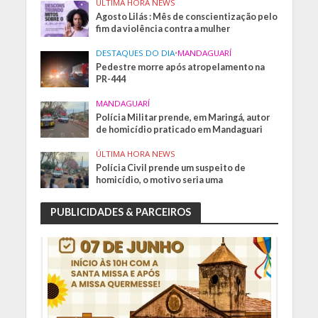
ÚLTIMA HORA NEWS
Agosto Lilás : Mês de conscientização pelo
fim da violência contra a mulher
DESTAQUES DO DIA
•
MANDAGUARÍ
Pedestre morre após atropelamento na
PR-444
MANDAGUARÍ
Polícia Militar prende, em Maringá, autor
de homicídio praticado em Mandaguari
ÚLTIMA HORA NEWS
Polícia Civil prende um suspeito de
homicídio, o motivo seria uma
PUBLICIDADES & PARCEIROS