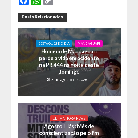
F
W
C
ac
h
o
e
at
p
Posts Relacionados
b
s
y
o
A
Li
DESTAQUES DO DIA
MANDAGUARÍ
o
p
n
Homem de Mandaguari
k
p
k
perde a vida em acidente
na PR 444 na noite deste
domingo
3 de agosto de 2026
ÚLTIMA HORA NEWS
Agosto Lilás : Mês de
conscientização pelo fim