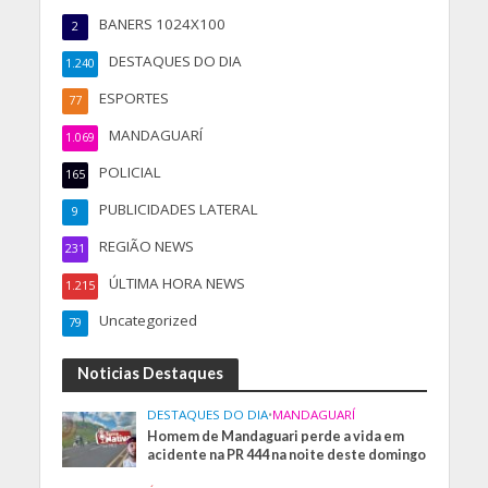
BANERS 1024X100
2
DESTAQUES DO DIA
1.240
ESPORTES
77
MANDAGUARÍ
1.069
POLICIAL
165
PUBLICIDADES LATERAL
9
REGIÃO NEWS
231
ÚLTIMA HORA NEWS
1.215
Uncategorized
79
Noticias Destaques
DESTAQUES DO DIA
•
MANDAGUARÍ
Homem de Mandaguari perde a vida em
acidente na PR 444 na noite deste domingo