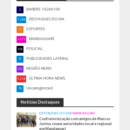
BANERS 1024X100
2
DESTAQUES DO DIA
1.244
ESPORTES
77
MANDAGUARÍ
1.071
POLICIAL
166
PUBLICIDADES LATERAL
9
REGIÃO NEWS
232
ÚLTIMA HORA NEWS
1.216
Uncategorized
79
Noticias Destaques
DESTAQUES DO DIA
•
MANDAGUARÍ
Confraternização com amigos de Marcos
Jovino, reune autoridades local e regional
em Mandaguari