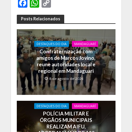
F
W
C
ac
h
o
e
at
p
Posts Relacionados
b
s
y
o
A
Li
DESTAQUES DO DIA
MANDAGUARÍ
o
p
n
Confraternização com
k
p
k
amigos de Marcos Jovino,
reune autoridades local e
regional em Mandaguari
8 de agosto de 2026
DESTAQUES DO DIA
MANDAGUARÍ
POLÍCIA MILITAR E
ÓRGÃOS MUNICIPAIS
REALIZAM AIFU,