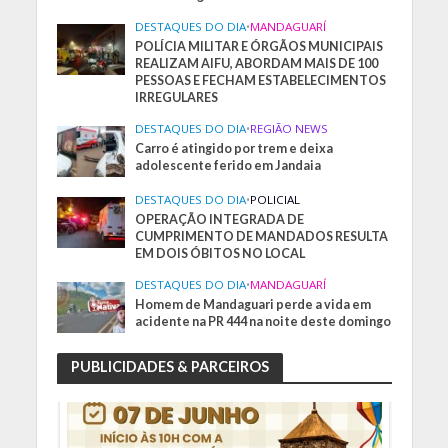
DESTAQUES DO DIA
•
MANDAGUARÍ
POLÍCIA MILITAR E ÓRGÃOS MUNICIPAIS
REALIZAM AIFU, ABORDAM MAIS DE 100
PESSOAS E FECHAM ESTABELECIMENTOS
IRREGULARES
DESTAQUES DO DIA
•
REGIÃO NEWS
Carro é atingido por trem e deixa
adolescente ferido em Jandaia
DESTAQUES DO DIA
•
POLICIAL
OPERAÇÃO INTEGRADA DE
CUMPRIMENTO DE MANDADOS RESULTA
EM DOIS ÓBITOS NO LOCAL
DESTAQUES DO DIA
•
MANDAGUARÍ
Homem de Mandaguari perde a vida em
acidente na PR 444 na noite deste domingo
PUBLICIDADES & PARCEIROS