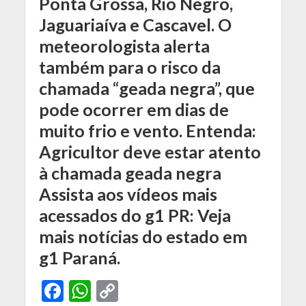
Ponta Grossa, Rio Negro,
Jaguariaíva e Cascavel. O
meteorologista alerta
também para o risco da
chamada “geada negra”, que
pode ocorrer em dias de
muito frio e vento. Entenda:
Agricultor deve estar atento
à chamada geada negra
Assista aos vídeos mais
acessados do g1 PR: Veja
mais notícias do estado em
g1 Paraná.
F
W
C