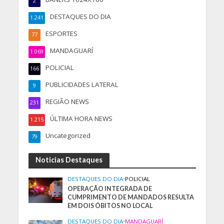
2
DESTAQUES DO DIA
1.241
ESPORTES
77
MANDAGUARÍ
1.069
POLICIAL
166
PUBLICIDADES LATERAL
9
REGIÃO NEWS
231
ÚLTIMA HORA NEWS
1.215
Uncategorized
79
Noticias Destaques
DESTAQUES DO DIA
•
POLICIAL
OPERAÇÃO INTEGRADA DE
CUMPRIMENTO DE MANDADOS RESULTA
EM DOIS ÓBITOS NO LOCAL
DESTAQUES DO DIA
•
MANDAGUARÍ