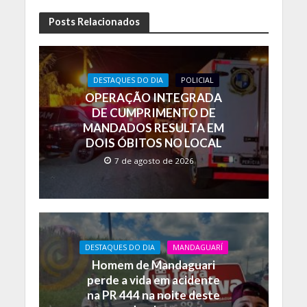
ac
h
o
e
at
p
Posts Relacionados
b
s
y
o
A
Li
DESTAQUES DO DIA
POLICIAL
o
p
n
OPERAÇÃO INTEGRADA
k
p
k
DE CUMPRIMENTO DE
MANDADOS RESULTA EM
DOIS ÓBITOS NO LOCAL
7 de agosto de 2026
DESTAQUES DO DIA
MANDAGUARÍ
Homem de Mandaguari
perde a vida em acidente
na PR 444 na noite deste