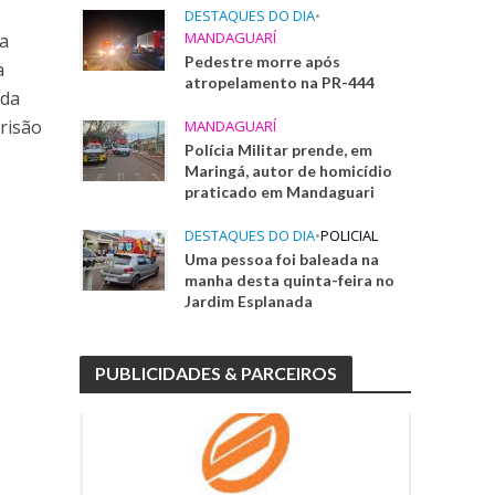
DESTAQUES DO DIA
•
MANDAGUARÍ
ta
Pedestre morre após
a
atropelamento na PR-444
 da
Prisão
MANDAGUARÍ
Polícia Militar prende, em
Maringá, autor de homicídio
praticado em Mandaguari
DESTAQUES DO DIA
•
POLICIAL
Uma pessoa foi baleada na
manha desta quinta-feira no
Jardim Esplanada
PUBLICIDADES & PARCEIROS