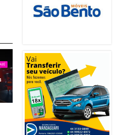
ARÍ
4