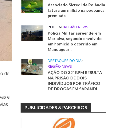
Associado Sicredi de Rolândia
fatura um milhão na poupança
premiada
POLICIAL
•
REGIÃO NEWS
Polícia Militar apreende, em
Marialva, segundo envolvido
em homicídio ocorrido em
Mandaguari.
DESTAQUES DO DIA
•
REGIÃO NEWS
AÇÃO DO 32º BPM RESULTA
io de
NA PRISÃO DE DOIS
INDIVÍDUOS POR TRÁFICO
DE DROGAS EM SARANDI
vas e
vias
PUBLICIDADES & PARCEIROS