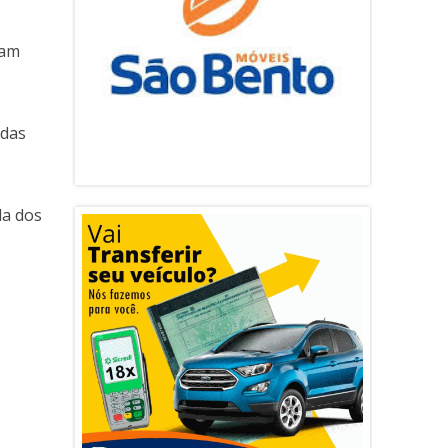
ram
adas
da dos