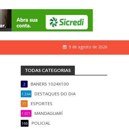
9 de agosto de 2026
TODAS CATEGORIAS
BANERS 1024X100
2
DESTAQUES DO DIA
1.244
ESPORTES
77
MANDAGUARÍ
1.071
POLICIAL
166