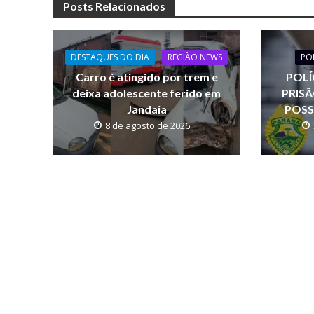
Posts Relacionados
b
s
y
o
A
Li
o
p
n
DESTAQUES DO DIA
REGIÃO NEWS
PO
Carro é atingido por trem e
POLÍ
k
p
k
deixa adolescente ferido em
PRIS
Jandaia
POSS
8 de agosto de 2026