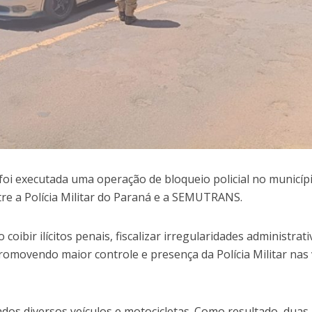
foi executada uma operação de bloqueio policial no municíp
tre a Polícia Militar do Paraná e a SEMUTRANS.
oibir ilícitos penais, fiscalizar irregularidades administrati
promovendo maior controle e presença da Polícia Militar nas 
dos diversos veículos e motocicletas. Como resultado, duas