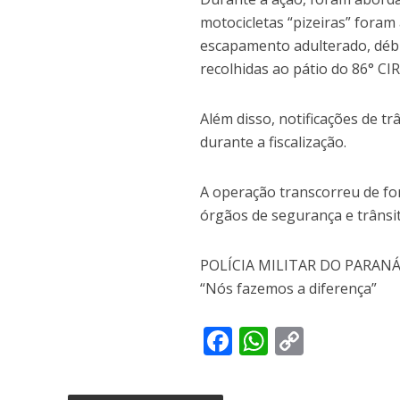
motocicletas “pizeiras” fora
escapamento adulterado, débit
recolhidas ao pátio do 86° C
Além disso, notificações de t
durante a fiscalização.
A operação transcorreu de fo
órgãos de segurança e trânsi
POLÍCIA MILITAR DO PARAN
“Nós fazemos a diferença”
F
W
C
ac
h
o
e
at
p