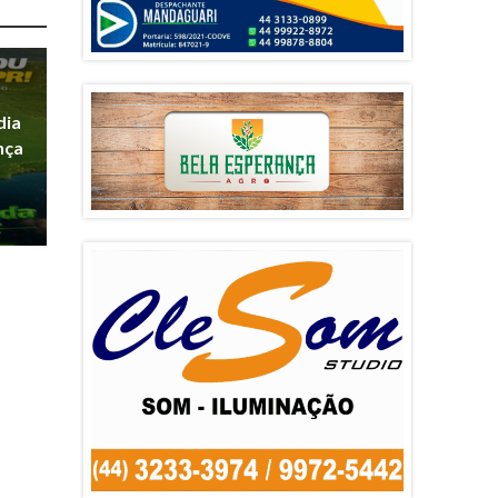
dia
nça