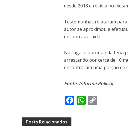
desde 2018 e residia no mesm
Testemunhas relataram para a 
autor se aproximou e efetuou 
encontrava caída.
Na fuga, o autor ainda teria 
arrastando por cerca de 10 met
encontraram uma porção de co
Fonte: Informe Policial
F
W
C
ac
h
o
e
at
p
Posts Relacionados
b
s
y