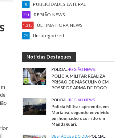
PUBLICIDADES LATERAL
9
REGIÃO NEWS
231
s
ÚLTIMA HORA NEWS
1.215
Uncategorized
79
Noticias Destaques
POLICIAL
•
REGIÃO NEWS
POLÍCIA MILITAR REALIZA
PRISÃO DE MASCULINO EM
com
POSSE DE ARMA DE FOGO
nde
POLICIAL
•
REGIÃO NEWS
ião
Polícia Militar apreende, em
Marialva, segundo envolvido
em homicídio ocorrido em
Mandaguari.
rior
il
DESTAQUES DO DIA
•
POLICIAL