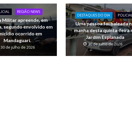
LICIAL
REGIÃO NEWS
DESTAQUES DO DIA
POLICIA
a Militar apreende, em
Uma pessoa foi baleada 
a, segundo envolvido em
manha desta quinta-feira 
icídio ocorrido em
Jardim Esplanada
Mandaguari.
30 de julho de 2026
30 de julho de 2026