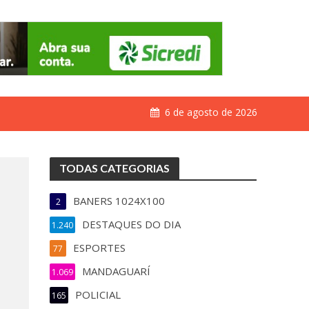
6 de agosto de 2026
TODAS CATEGORIAS
BANERS 1024X100
2
DESTAQUES DO DIA
1.240
ESPORTES
77
MANDAGUARÍ
1.069
POLICIAL
165