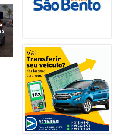
L
na
no