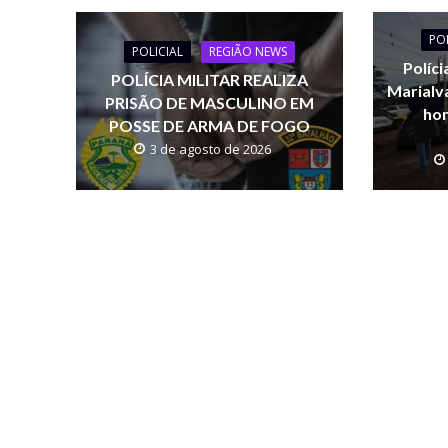
o
A
Li
PO
o
p
n
POLICIAL
REGIÃO NEWS
Políci
POLÍCIA MILITAR REALIZA
k
p
k
Marialv
PRISÃO DE MASCULINO EM
hom
POSSE DE ARMA DE FOGO
3 de agosto de 2026