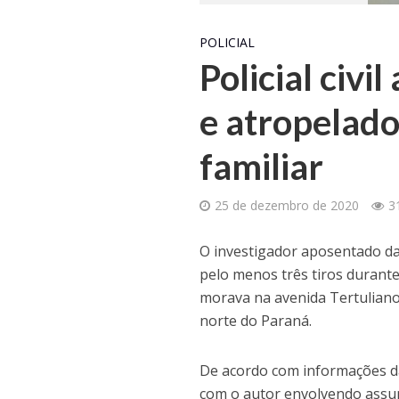
POLICIAL
Policial civi
e atropelado
familiar
25 de dezembro de 2020
3
O investigador aposentado da 
pelo menos três tiros durante
morava na avenida Tertuliano
norte do Paraná.
De acordo com informações da 
com o autor envolvendo assunt