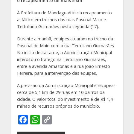
o recapeamento de mais 5 km
A Prefeitura de Mandaguari inicia recapeamento
asfáltico em trechos das ruas Pascoal Maio e
Tertuliano Guimarães nesta segunda (17).
Durante a manhã, equipes atuaram no trecho da
Pascoal de Maio com a rua Tertuliano Guimarães.
No início desta tarde, a Administração Municipal
interditou o tráfego na Tertuliano Guimarães,
entre a avenida Amazonas e a rua João Ernesto
Ferreira, para a intervenção das equipes.
A previsão da Administração Municipal é recapear
cerca de 5,1 km de 29 ruas em 10 bairros da
cidade. O valor total do investimento é de R$ 1,4
milhão de recursos próprios do município.
F
W
C
ac
h
o