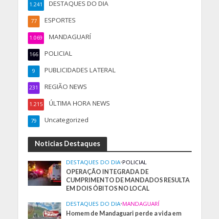
DESTAQUES DO DIA
1.241
ESPORTES
77
MANDAGUARÍ
1.069
POLICIAL
166
PUBLICIDADES LATERAL
9
REGIÃO NEWS
231
ÚLTIMA HORA NEWS
1.215
Uncategorized
79
Noticias Destaques
DESTAQUES DO DIA
•
POLICIAL
OPERAÇÃO INTEGRADA DE
CUMPRIMENTO DE MANDADOS RESULTA
EM DOIS ÓBITOS NO LOCAL
DESTAQUES DO DIA
•
MANDAGUARÍ
Homem de Mandaguari perde a vida em