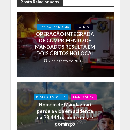
e
at
p
Posts Relacionados
b
s
y
o
A
Li
DESTAQUES DO DIA
POLICIAL
o
p
n
OPERAÇÃO INTEGRADA
k
p
k
DE CUMPRIMENTO DE
MANDADOS RESULTA EM
DOIS ÓBITOS NO LOCAL
7 de agosto de 2026
DESTAQUES DO DIA
MANDAGUARÍ
Homem de Mandaguari
perde a vida em acidente
na PR 444 na noite deste
domingo