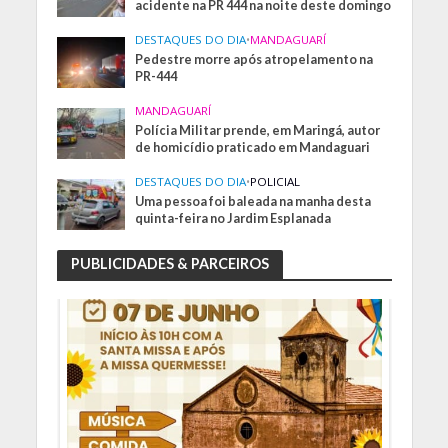
acidente na PR 444 na noite deste domingo
DESTAQUES DO DIA
•
MANDAGUARÍ
Pedestre morre após atropelamento na
PR-444
MANDAGUARÍ
Polícia Militar prende, em Maringá, autor
de homicídio praticado em Mandaguari
DESTAQUES DO DIA
•
POLICIAL
Uma pessoa foi baleada na manha desta
quinta-feira no Jardim Esplanada
PUBLICIDADES & PARCEIROS