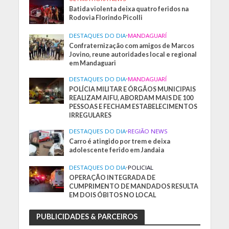
Batida violenta deixa quatro feridos na
Rodovia Florindo Picolli
DESTAQUES DO DIA
•
MANDAGUARÍ
Confraternização com amigos de Marcos
Jovino, reune autoridades local e regional
em Mandaguari
DESTAQUES DO DIA
•
MANDAGUARÍ
POLÍCIA MILITAR E ÓRGÃOS MUNICIPAIS
REALIZAM AIFU, ABORDAM MAIS DE 100
PESSOAS E FECHAM ESTABELECIMENTOS
IRREGULARES
DESTAQUES DO DIA
•
REGIÃO NEWS
Carro é atingido por trem e deixa
adolescente ferido em Jandaia
DESTAQUES DO DIA
•
POLICIAL
OPERAÇÃO INTEGRADA DE
CUMPRIMENTO DE MANDADOS RESULTA
EM DOIS ÓBITOS NO LOCAL
PUBLICIDADES & PARCEIROS