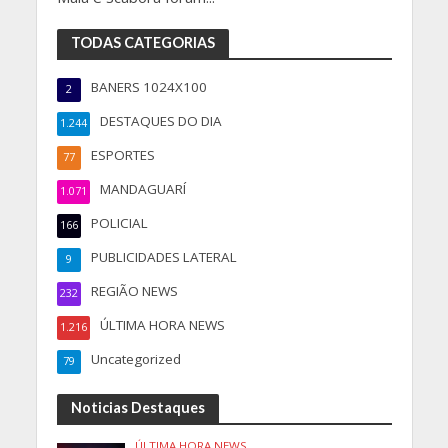
TODAS CATEGORIAS
BANERS 1024X100
2
DESTAQUES DO DIA
1.244
ESPORTES
77
MANDAGUARÍ
1.071
POLICIAL
166
PUBLICIDADES LATERAL
9
REGIÃO NEWS
232
ÚLTIMA HORA NEWS
1.216
Uncategorized
79
Noticias Destaques
ÚLTIMA HORA NEWS