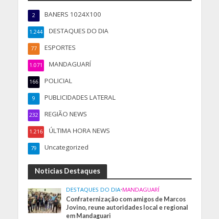
BANERS 1024X100
2
DESTAQUES DO DIA
1.244
ESPORTES
77
MANDAGUARÍ
1.071
POLICIAL
166
PUBLICIDADES LATERAL
9
REGIÃO NEWS
232
ÚLTIMA HORA NEWS
1.216
Uncategorized
79
Noticias Destaques
DESTAQUES DO DIA
•
MANDAGUARÍ
Confraternização com amigos de Marcos
Jovino, reune autoridades local e regional
em Mandaguari