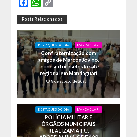
F
W
C
ac
h
o
e
at
p
Posts Relacionados
b
s
y
o
A
Li
DESTAQUES DO DIA
MANDAGUARÍ
o
p
n
Confraternização com
k
p
k
amigos de Marcos Jovino,
reune autoridades local e
regional em Mandaguari
8 de agosto de 2026
DESTAQUES DO DIA
MANDAGUARÍ
POLÍCIA MILITAR E
ÓRGÃOS MUNICIPAIS
REALIZAM AIFU,