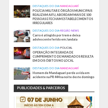
DESTAQUES DO DIA
•
MANDAGUARÍ
POLÍCIA MILITAR E ÓRGÃOS MUNICIPAIS
REALIZAM AIFU, ABORDAM MAIS DE 100
PESSOAS E FECHAM ESTABELECIMENTOS
IRREGULARES
DESTAQUES DO DIA
•
REGIÃO NEWS
Carro é atingido por trem e deixa
adolescente ferido em Jandaia
DESTAQUES DO DIA
•
POLICIAL
OPERAÇÃO INTEGRADA DE
CUMPRIMENTO DE MANDADOS RESULTA
EM DOIS ÓBITOS NO LOCAL
DESTAQUES DO DIA
•
MANDAGUARÍ
Homem de Mandaguari perde a vida em
acidente na PR 444 na noite deste domingo
PUBLICIDADES & PARCEIROS