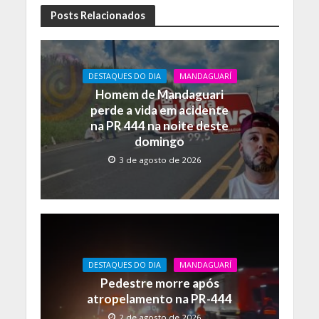
e
at
p
Posts Relacionados
b
s
y
o
A
Li
DESTAQUES DO DIA
MANDAGUARÍ
o
p
n
Homem de Mandaguari
k
p
k
perde a vida em acidente
na PR 444 na noite deste
domingo
3 de agosto de 2026
DESTAQUES DO DIA
MANDAGUARÍ
Pedestre morre após
atropelamento na PR-444
2 de agosto de 2026