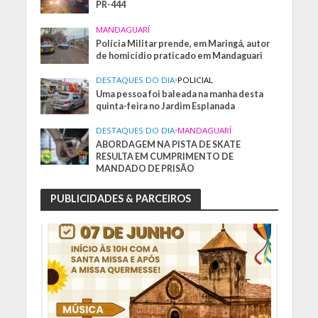
PR-444
MANDAGUARÍ
Polícia Militar prende, em Maringá, autor
de homicídio praticado em Mandaguari
DESTAQUES DO DIA
•
POLICIAL
Uma pessoa foi baleada na manha desta
quinta-feira no Jardim Esplanada
DESTAQUES DO DIA
•
MANDAGUARÍ
ABORDAGEM NA PISTA DE SKATE
RESULTA EM CUMPRIMENTO DE
MANDADO DE PRISÃO
PUBLICIDADES & PARCEIROS