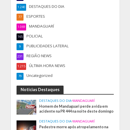
DESTAQUES DO DIA
1.240
ESPORTES
77
MANDAGUARÍ
1.069
POLICIAL
165
PUBLICIDADES LATERAL
9
REGIÃO NEWS
231
ÚLTIMA HORA NEWS
1.215
Uncategorized
79
Noticias Destaques
DESTAQUES DO DIA
•
MANDAGUARÍ
Homem de Mandaguari perde a vida em
acidente na PR 444 na noite deste domingo
DESTAQUES DO DIA
•
MANDAGUARÍ
Pedestre morre após atropelamento na