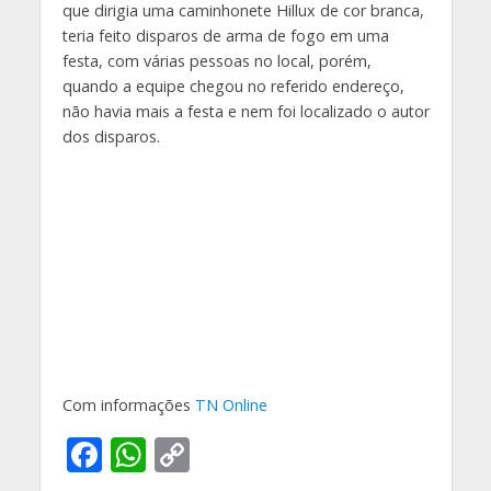
que dirigia uma caminhonete Hillux de cor branca,
teria feito disparos de arma de fogo em uma
festa, com várias pessoas no local, porém,
quando a equipe chegou no referido endereço,
não havia mais a festa e nem foi localizado o autor
dos disparos.
Com informações
TN Online
F
W
C
ac
h
o