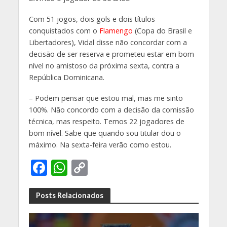
Com 51 jogos, dois gols e dois títulos
conquistados com o
Flamengo
(Copa do Brasil e
Libertadores), Vidal disse não concordar com a
decisão de ser reserva e prometeu estar em bom
nível no amistoso da próxima sexta, contra a
República Dominicana.
– Podem pensar que estou mal, mas me sinto
100%. Não concordo com a decisão da comissão
técnica, mas respeito. Temos 22 jogadores de
bom nível. Sabe que quando sou titular dou o
máximo. Na sexta-feira verão como estou.
F
W
C
ac
h
o
e
at
p
Posts Relacionados
b
s
y