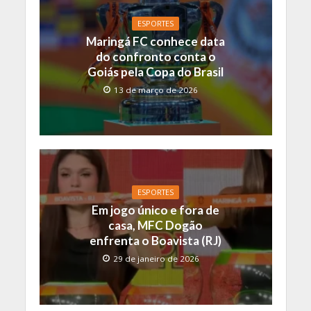
o
A
Li
o
p
n
ESPORTES
Maringá FC conhece data
k
p
k
do confronto conta o
Goiás pela Copa do Brasil
13 de março de 2026
ESPORTES
Em jogo único e fora de
casa, MFC Dogão
enfrenta o Boavista (RJ)
29 de janeiro de 2026