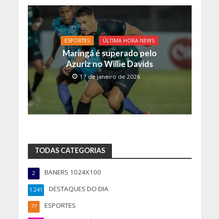
ESPORTES
ÚLTIMA HORA NEWS
Maringá é superado pelo
Azuriz no Willie Davids
17 de janeiro de 2026
TODAS CATEGORIAS
BANERS 1024X100
2
DESTAQUES DO DIA
1.241
ESPORTES
77