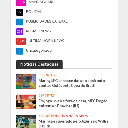
MANDAGUARÍ
1.069
POLICIAL
166
PUBLICIDADES LATERAL
9
REGIÃO NEWS
231
ÚLTIMA HORA NEWS
1.215
Uncategorized
79
Noticias Destaques
ESPORTES
Maringá FC conhece data do confronto
conta o Goiás pela Copa do Brasil
ESPORTES
Em jogo único e fora de casa, MFC Dogão
enfrenta o Boavista (RJ)
ESPORTES
•
ÚLTIMA HORA NEWS
Maringá é superado pelo Azuriz no Willie
Davids