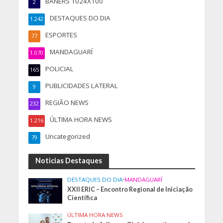
BANERS 1024X100
2
DESTAQUES DO DIA
1.242
ESPORTES
77
MANDAGUARÍ
1.070
POLICIAL
165
PUBLICIDADES LATERAL
9
REGIÃO NEWS
232
ÚLTIMA HORA NEWS
1.216
Uncategorized
79
Noticias Destaques
DESTAQUES DO DIA
•
MANDAGUARÍ
XXII ERIC – Encontro Regional de Iniciação
Científica
ÚLTIMA HORA NEWS