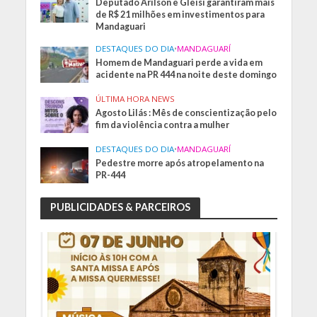
Deputado Arilson e Gleisi garantiram mais
de R$ 21 milhões em investimentos para
Mandaguari
DESTAQUES DO DIA
•
MANDAGUARÍ
Homem de Mandaguari perde a vida em
acidente na PR 444 na noite deste domingo
ÚLTIMA HORA NEWS
Agosto Lilás : Mês de conscientização pelo
fim da violência contra a mulher
DESTAQUES DO DIA
•
MANDAGUARÍ
Pedestre morre após atropelamento na
PR-444
PUBLICIDADES & PARCEIROS