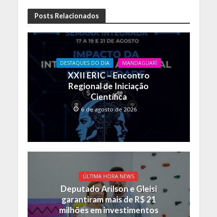
ac
h
o
e
at
p
Posts Relacionados
b
s
y
o
A
Li
o
p
n
DESTAQUES DO DIA
MANDAGUARÍ
XXII ERIC – Encontro
k
p
k
Regional de Iniciação
Científica
6 de agosto de 2026
ÚLTIMA HORA NEWS
Deputado Arilson e Gleisi
garantiram mais de R$ 21
milhões em investimentos