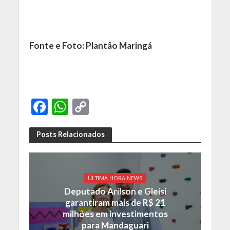
Fonte e Foto: Plantão Maringá
F
W
C
ac
h
o
e
at
p
Posts Relacionados
b
s
y
o
A
Li
ÚLTIMA HORA NEWS
o
p
n
Deputado Arilson e Gleisi
k
p
k
garantiram mais de R$ 21
milhões em investimentos
para Mandaguari