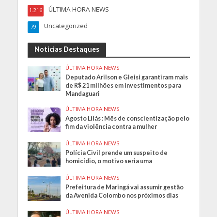
ÚLTIMA HORA NEWS
1.216
Uncategorized
79
Noticias Destaques
ÚLTIMA HORA NEWS
Deputado Arilson e Gleisi garantiram mais
de R$ 21 milhões em investimentos para
Mandaguari
ÚLTIMA HORA NEWS
Agosto Lilás : Mês de conscientização pelo
fim da violência contra a mulher
ÚLTIMA HORA NEWS
Polícia Civil prende um suspeito de
homicídio, o motivo seria uma
ÚLTIMA HORA NEWS
Prefeitura de Maringá vai assumir gestão
da Avenida Colombo nos próximos dias
ÚLTIMA HORA NEWS