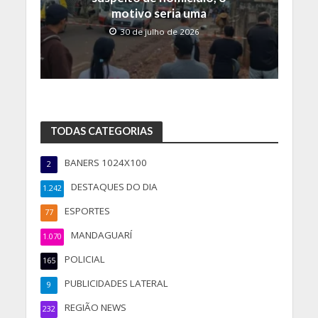
motivo seria uma
30 de julho de 2026
TODAS CATEGORIAS
BANERS 1024X100
2
DESTAQUES DO DIA
1.242
ESPORTES
77
MANDAGUARÍ
1.070
POLICIAL
165
PUBLICIDADES LATERAL
9
REGIÃO NEWS
232