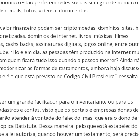
econômico estão perfis em redes sociais sem grande número 
e e-mails, fotos, vídeos e documentos.
 valor financeiro podem ser criptomoedas, domínios, sites, b
netizadas, domínios de internet, livros, músicas, filmes,
, cashs backs, assinaturas digitais, jogos online, entre out
ube. “Hoje em dia, as pessoas têm produzido na internet mu
Com quem ficará tudo isso quando a pessoa morrer? Ainda n
ra modernizar as formas de testamentos, embora haja discus
e é o que está previsto no Código Civil Brasileiro”, ressalta
r um grande facilitador para o inventariante ou para os
dastros e contas, visto que os portais e empresas donas de
verão atender à vontade do falecido, mas, que era o dono de 
xplica Batistute. Dessa maneira, pelo que está estabelecido
ue a lei autoriza, quando houver um testamento, será preci