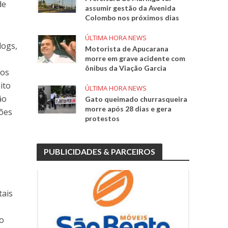
de
assumir gestão da Avenida
Colombo nos próximos dias
ÚLTIMA HORA NEWS
logs,
Motorista de Apucarana
morre em grave acidente com
ônibus da Viação Garcia
ros
ito
ÚLTIMA HORA NEWS
ão
Gato queimado churrasqueira
morre após 28 dias e gera
sões
protestos
PUBLICIDADES & PARCEIROS
tais
so