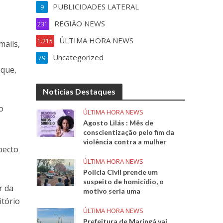
PUBLICIDADES LATERAL
9
REGIÃO NEWS
231
ÚLTIMA HORA NEWS
1.215
mails,
Uncategorized
79
 que,
Noticias Destaques
o
ÚLTIMA HORA NEWS
Agosto Lilás : Mês de
conscientização pelo fim da
violência contra a mulher
pecto
ÚLTIMA HORA NEWS
Polícia Civil prende um
suspeito de homicídio, o
r da
motivo seria uma
itório
ÚLTIMA HORA NEWS
Prefeitura de Maringá vai