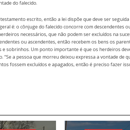
tade do falecido.
testamento escrito, então a lei dispõe que deve ser seguida
geral é: o cônjuge do falecido concorre com descendentes o
herdeiros necessários, que não podem ser excluídos na suce
cendentes ou ascendentes, então recebem os bens os paren
mos e sobrinhos. Um ponto importante é que os herdeiros de
do. “Se a pessoa que morreu deixou expressa a vontade de q
ntos fossem excluídos e apagados, então é preciso fazer iss