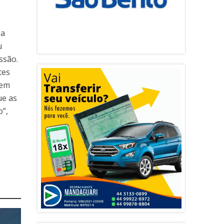
 a
u
ssão.
tes
vem
ue as
o”,