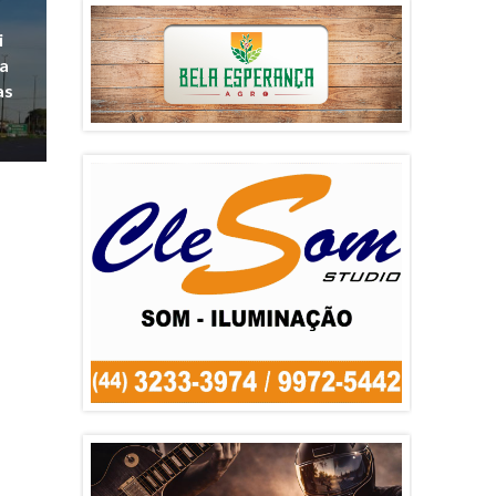
i
a
as