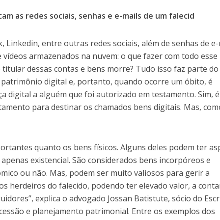
cam as redes sociais, senhas e e-mails de um falecid
, Linkedin, entre outras redes sociais, além de senhas de e-
e vídeos armazenados na nuvem: o que fazer com todo esse
titular dessas contas e bens morre? Tudo isso faz parte do
 patrimônio digital e, portanto, quando ocorre um óbito, é
ça digital a alguém que foi autorizado em testamento. Sim, é
tamento para destinar os chamados bens digitais. Mas, com
mportantes quanto os bens físicos. Alguns deles podem ter as
 apenas existencial. São considerados bens incorpóreos e
ômico ou não. Mas, podem ser muito valiosos para gerir a
s herdeiros do falecido, podendo ter elevado valor, a conta
uidores”, explica o advogado Jossan Batistute, sócio do Escr
ucessão e planejamento patrimonial. Entre os exemplos dos