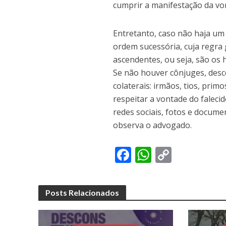
cumprir a manifestação da von
Entretanto, caso não haja um 
ordem sucessória, cuja regra 
ascendentes, ou seja, são os 
Se não houver cônjuges, des
colaterais: irmãos, tios, pri
respeitar a vontade do faleci
redes sociais, fotos e docume
observa o advogado.
F
W
C
ac
h
o
e
at
p
Posts Relacionados
b
s
y
o
A
Li