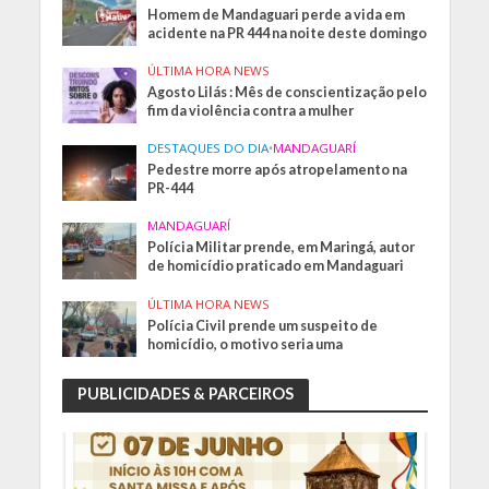
Homem de Mandaguari perde a vida em
acidente na PR 444 na noite deste domingo
ÚLTIMA HORA NEWS
Agosto Lilás : Mês de conscientização pelo
fim da violência contra a mulher
DESTAQUES DO DIA
•
MANDAGUARÍ
Pedestre morre após atropelamento na
PR-444
MANDAGUARÍ
Polícia Militar prende, em Maringá, autor
de homicídio praticado em Mandaguari
ÚLTIMA HORA NEWS
Polícia Civil prende um suspeito de
homicídio, o motivo seria uma
PUBLICIDADES & PARCEIROS