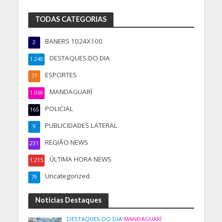
TODAS CATEGORIAS
BANERS 1024X100
2
DESTAQUES DO DIA
1.240
ESPORTES
77
MANDAGUARÍ
1.069
POLICIAL
165
PUBLICIDADES LATERAL
9
REGIÃO NEWS
231
ÚLTIMA HORA NEWS
1.215
Uncategorized
79
Noticias Destaques
DESTAQUES DO DIA
•
MANDAGUARÍ