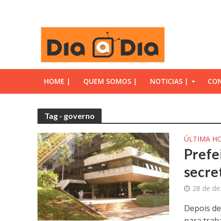
HOME |
QUEM SOMOS |
NOTICIAS |
CON
Tag - governo
ÚLTIMA H
Prefe
secre
28 de d
Depois de
para trab