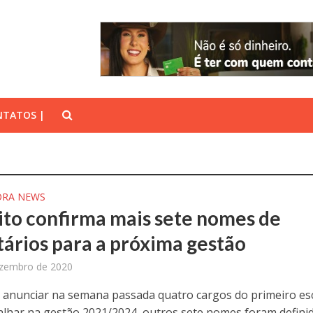
TATOS |
ORA NEWS
ito confirma mais sete nomes de
tários para a próxima gestão
ezembro de 2020
 anunciar na semana passada quatro cargos do primeiro es
alhar na gestão 2021/2024, outros sete nomes foram defini