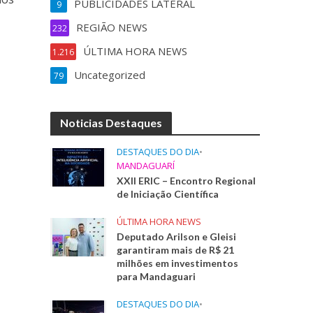
PUBLICIDADES LATERAL
9
REGIÃO NEWS
232
ÚLTIMA HORA NEWS
1.216
Uncategorized
79
Noticias Destaques
DESTAQUES DO DIA
•
MANDAGUARÍ
XXII ERIC – Encontro Regional
de Iniciação Científica
ÚLTIMA HORA NEWS
Deputado Arilson e Gleisi
garantiram mais de R$ 21
milhões em investimentos
para Mandaguari
DESTAQUES DO DIA
•