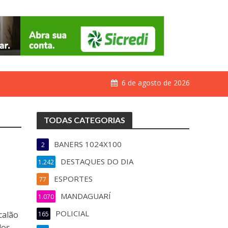
6 de agosto de 2026
TODAS CATEGORIAS
BANERS 1024X100
2
DESTAQUES DO DIA
1.242
ESPORTES
77
MANDAGUARÍ
1.070
POLICIAL
calão
165
dos