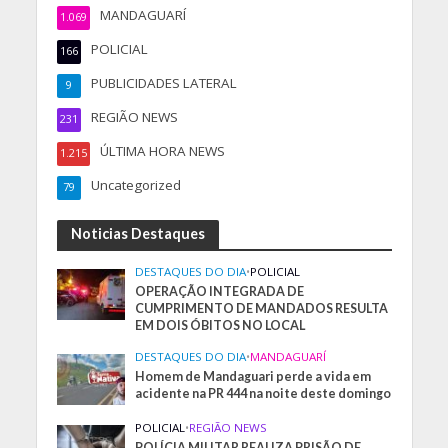
MANDAGUARÍ
1.069
POLICIAL
166
PUBLICIDADES LATERAL
9
REGIÃO NEWS
231
ÚLTIMA HORA NEWS
1.215
Uncategorized
79
Noticias Destaques
DESTAQUES DO DIA
•
POLICIAL
OPERAÇÃO INTEGRADA DE
CUMPRIMENTO DE MANDADOS RESULTA
EM DOIS ÓBITOS NO LOCAL
DESTAQUES DO DIA
•
MANDAGUARÍ
Homem de Mandaguari perde a vida em
acidente na PR 444 na noite deste domingo
POLICIAL
•
REGIÃO NEWS
POLÍCIA MILITAR REALIZA PRISÃO DE