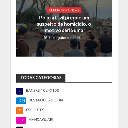
ÚLTIMA HORA NEWS
Polícia Civil prende um
suspeito de homicídio, o
motivo seria uma
30 de julho de 2026
TODAS CATEGORIAS
BANERS 1024X100
2
DESTAQUES DO DIA
1.244
ESPORTES
77
MANDAGUARÍ
1.071