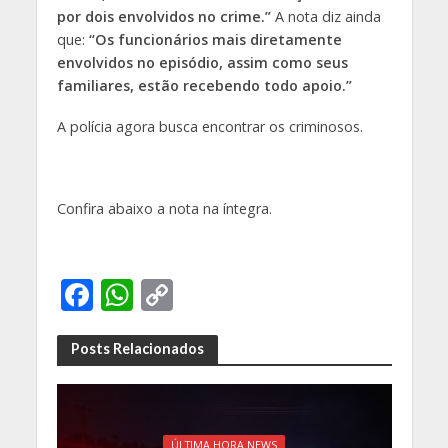
por dois envolvidos no crime.”
A nota diz ainda
que:
“Os funcionários mais diretamente
envolvidos no episódio, assim como seus
familiares, estão recebendo todo apoio.”
A polícia agora busca encontrar os criminosos.
Confira abaixo a nota na íntegra.
F
W
C
ac
h
o
e
at
p
Posts Relacionados
b
s
y
o
A
Li
ÚLTIMA HORA NEWS