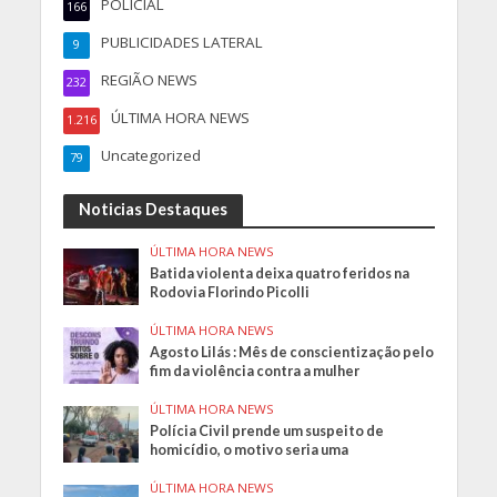
POLICIAL
166
PUBLICIDADES LATERAL
9
REGIÃO NEWS
232
ÚLTIMA HORA NEWS
1.216
Uncategorized
79
Noticias Destaques
ÚLTIMA HORA NEWS
Batida violenta deixa quatro feridos na
Rodovia Florindo Picolli
ÚLTIMA HORA NEWS
Agosto Lilás : Mês de conscientização pelo
fim da violência contra a mulher
ÚLTIMA HORA NEWS
Polícia Civil prende um suspeito de
homicídio, o motivo seria uma
ÚLTIMA HORA NEWS