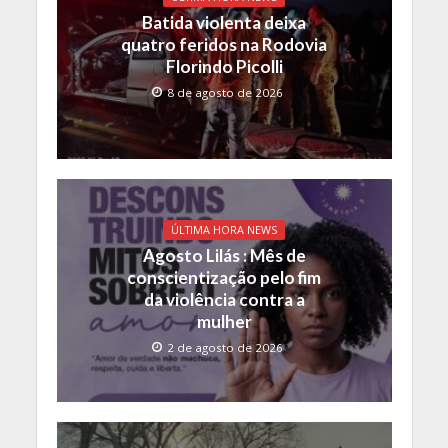
o
p
n
Batida violenta deixa
k
p
k
quatro feridos na Rodovia
Florindo Picolli
8 de agosto de 2026
ÚLTIMA HORA NEWS
Agosto Lilás : Mês de
conscientização pelo fim
da violência contra a
mulher
2 de agosto de 2026